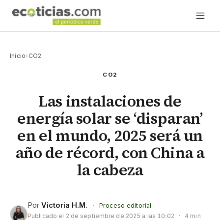
Inicio
›
CO2
CO2
Las instalaciones de
energía solar se ‘disparan’
en el mundo, 2025 será un
año de récord, con China a
la cabeza
Por
Victoria H.M.
·
Proceso editorial
Publicado el
2 de septiembre de 2025 a las 10:02
·
4 min