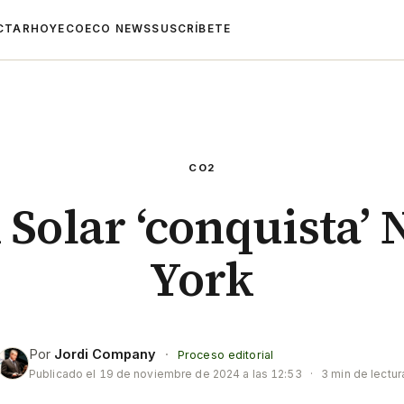
CTAR
HOYECO
ECO NEWS
SUSCRÍBETE
CO2
Solar ‘conquista’
York
Por
Jordi Company
·
Proceso editorial
Publicado el
19 de noviembre de 2024 a las 12:53
·
3 min de lectur