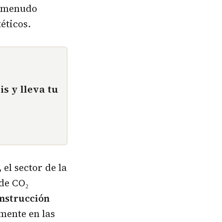
a menudo
éticos.
is y lleva tu
el sector de la
 de CO₂
onstrucción
amente en las