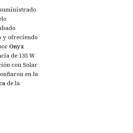
suministrado
elo
cabado
s y ofreciendo
 por
Onyx
ncia de 135 W
ción con Solar
confiaron en la
ca
de la