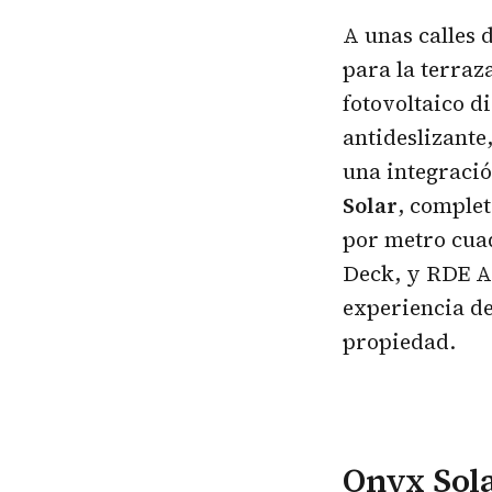
A unas calles 
para la terraz
fotovoltaico d
antideslizante
una integració
Solar
, comple
por metro cuad
Deck, y RDE Ad
experiencia d
propiedad.
Onyx Sola