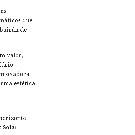
ías
emáticos que
ibuirán de
o valor,
idrio
innovadora
orma estética
 horizonte
x
Solar