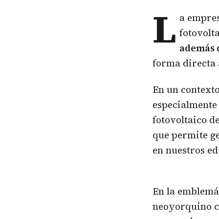
L
a empre
fotovolt
además d
forma directa 
En un contexto
especialmente 
fotovoltaico d
que permite ge
en nuestros edi
En la emblemát
neoyorquino co