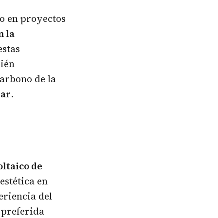
co en proyectos
 la
estas
bién
carbono de la
lar
.
oltaico de
stética en
eriencia del
 preferida