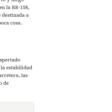
en la BR-158,
e destinada a
poca cosa.
espertado
la estabilidad
arretera, las
o de