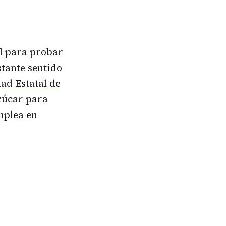
l para probar
stante sentido
ad Estatal de
zúcar para
mplea en