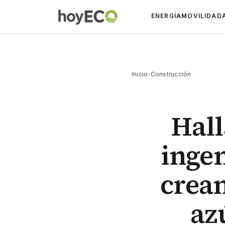
ENERGÍA
MOVILIDAD
Inicio
›
Construcción
Hall
ingen
crean
az