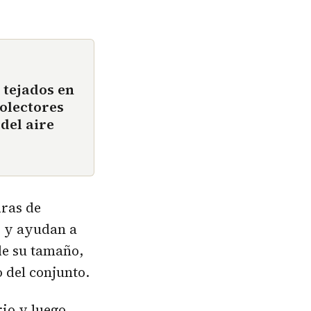
n tejados en
olectores
del aire
dras de
s y ayudan a
de su tamaño,
 del conjunto.
rio y luego