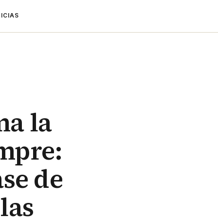
ICIAS
ma la
empre:
ase de
las