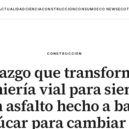
ACTUALIDAD
CIENCIA
CONSTRUCCIÓN
CONSUMO
ECO NEWS
ECOT
CONSTRUCCIÓN
azgo que transfor
iería vial para si
 asfalto hecho a b
úcar para cambiar 