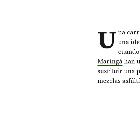
U
na
carr
una ide
cuando 
Maringá
han u
sustituir una 
mezclas asfált