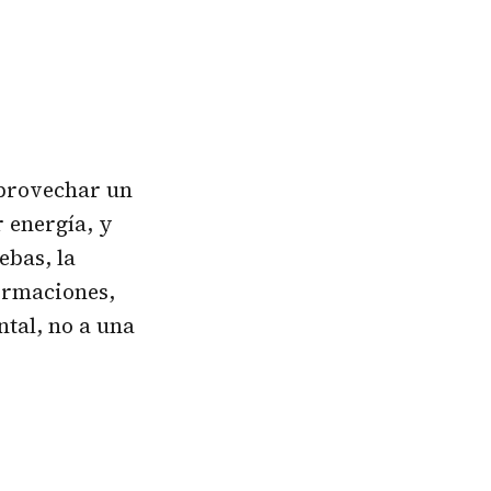
aprovechar un
 energía, y
ebas, la
ormaciones,
tal, no a una