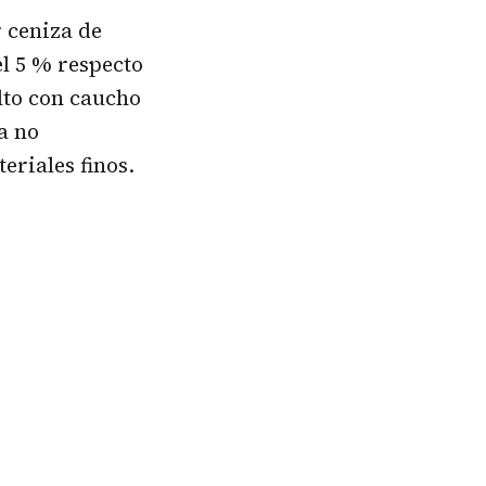
r ceniza de
l 5 % respecto
alto con caucho
a no
eriales finos.