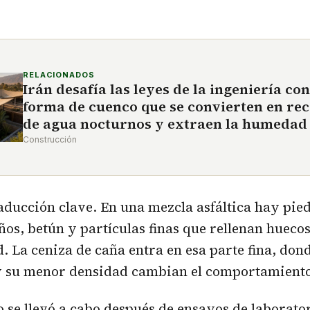
RELACIONADOS
Irán desafía las leyes de la ingeniería co
forma de cuenco que se convierten en rec
de agua nocturnos y extraen la humedad 
Construcción
raducción clave. En una mezcla asfáltica hay pie
ños, betún y partículas finas que rellenan hueco
d. La ceniza de caña entra en esa parte fina, don
y su menor densidad cambian el comportamiento
 se llevó a cabo después de ensayos de laborato