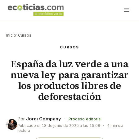
Inicio
›
Cursos
CURSOS
España da luz verde a una
nueva ley para garantizar
los productos libres de
deforestación
Por
Jordi Company
·
Proceso editorial
Publicado el
18 de junio de 2025 a las 15:08
·
4 min de
lectura