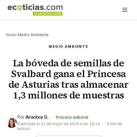
Inicio
›
Medio Ambiente
MEDIO AMBIENTE
La bóveda de semillas de
Svalbard gana el Princesa
de Asturias tras almacenar
1,3 millones de muestras
Por
Arantxa G.
·
Proceso editorial
Publicado el
21 de mayo de 2026 a las 18:14
·
6 min de
lectura