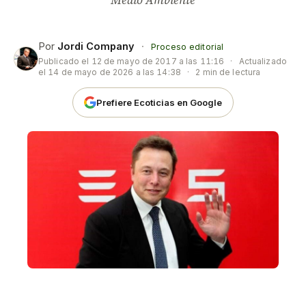
Medio Ambiente
Por
Jordi Company
·
Proceso editorial
Publicado el
12 de mayo de 2017 a las 11:16
·
Actualizado
el
14 de mayo de 2026 a las 14:38
·
2 min de lectura
Prefiere Ecoticias en Google