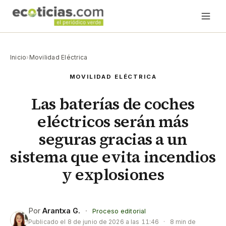
Inicio
›
Movilidad Eléctrica
MOVILIDAD ELÉCTRICA
Las baterías de coches
eléctricos serán más
seguras gracias a un
sistema que evita incendios
y explosiones
Por
Arantxa G.
·
Proceso editorial
Publicado el
8 de junio de 2026 a las 11:46
·
8 min de