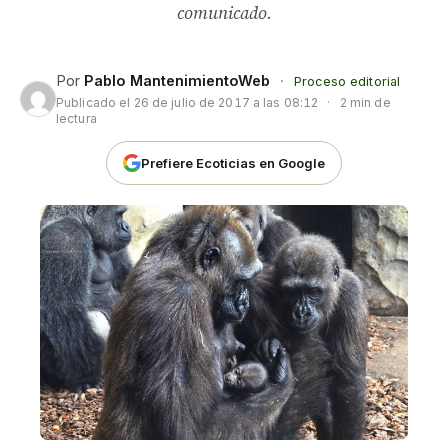
comunicado.
Por
Pablo MantenimientoWeb
·
Proceso editorial
Publicado el
26 de julio de 2017 a las 08:12
·
2 min de
lectura
Prefiere Ecoticias en Google