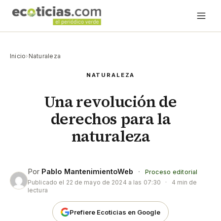
Inicio
›
Naturaleza
NATURALEZA
Una revolución de
derechos para la
naturaleza
Por
Pablo MantenimientoWeb
·
Proceso editorial
Publicado el
22 de mayo de 2024 a las 07:30
·
4 min de
lectura
Prefiere Ecoticias en Google