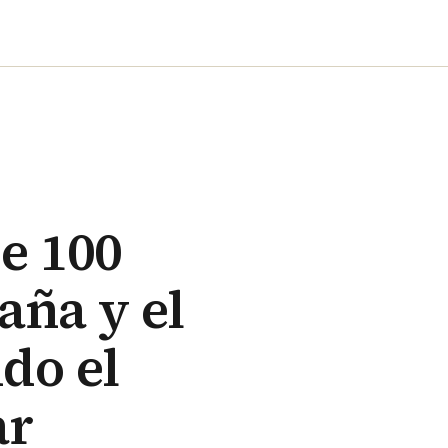
e 100
aña y el
ndo el
ar