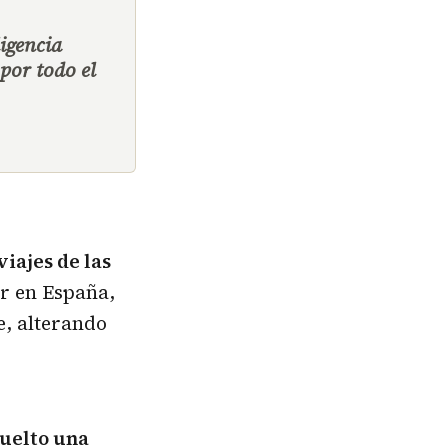
ligencia
por todo el
iajes de las
ar en España,
e, alterando
vuelto una