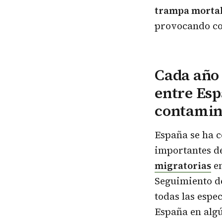
trampa morta
provocando col
Cada año 
entre Esp
contamina
España se ha c
importantes d
migratorias
en
Seguimiento d
todas las espe
España en alg