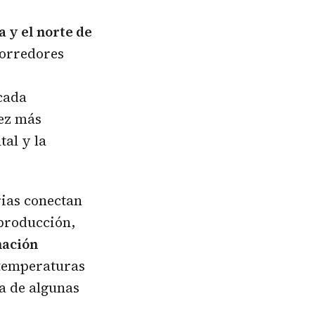
 y el norte de
corredores
cada
vez más
tal y la
rias conectan
eproducción,
nación
 temperaturas
a de algunas