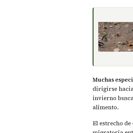
Muchas especi
dirigirse haci
invierno busc
alimento.
El estrecho de
migratoria ent