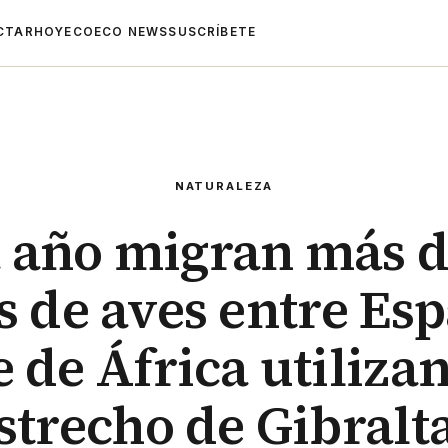
CTAR
HOYECO
ECO NEWS
SUSCRÍBETE
NATURALEZA
 año migran más d
s de aves entre Esp
 de África utiliza
strecho de Gibralt