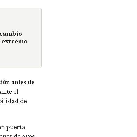
 cambio
r extremo
ción
antes de
ante el
ilidad de
an puerta
ones de aves