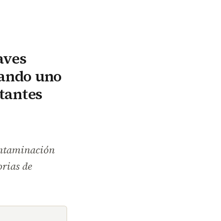
aves
sando uno
tantes
ontaminación
orias de