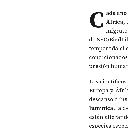
C
ada año
África
,
migrato
de
SEO/BirdLi
temporada el 
condicionados
presión human
Los científico
Europa y Áfric
descanso o in
lumínica
, la 
están alterand
especies espec