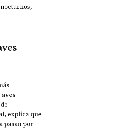
 nocturnos,
aves
 más
s
aves
 de
al, explica que
ca pasan por