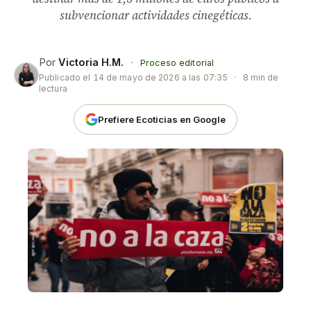
subvencionar actividades cinegéticas.
Por
Victoria H.M.
·
Proceso editorial
Publicado el
14 de mayo de 2026 a las 07:35
·
8 min de
lectura
Prefiere Ecoticias en Google