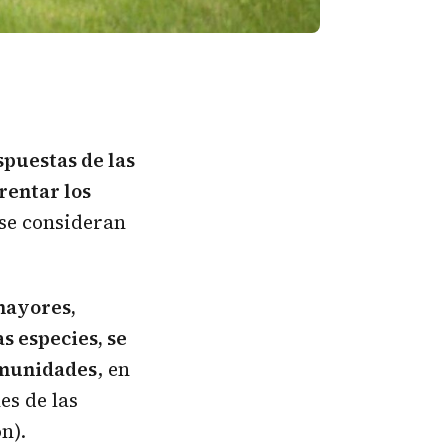
spuestas de las
frentar los
 se consideran
 mayores,
s especies, se
omunidades
, en
es de las
n).