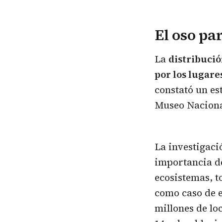
El oso pa
La
distribució
por los lugare
constató un es
Museo Naciona
La investigaci
importancia de
ecosistemas, t
como caso de e
millones de lo