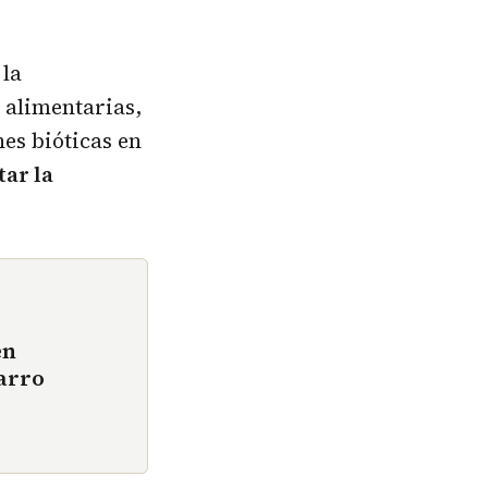
 la
s alimentarias,
nes bióticas en
tar la
en
arro