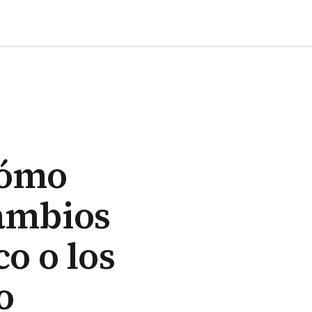
cómo
cambios
o o los
o