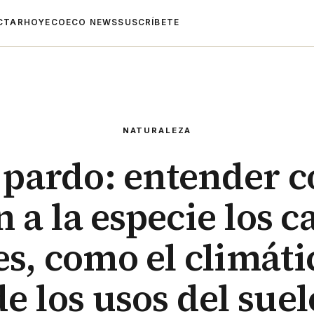
CTAR
HOYECO
ECO NEWS
SUSCRÍBETE
NATURALEZA
 pardo: entender 
n a la especie los 
es, como el climátic
de los usos del suel