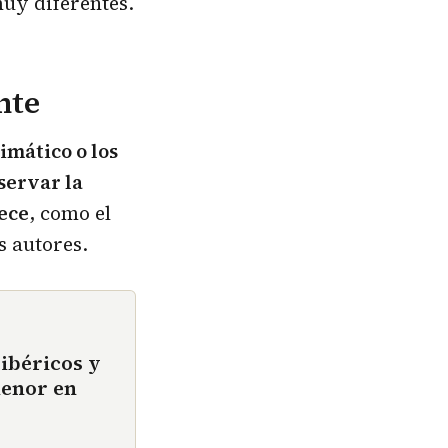
uy diferentes.
nte
imático o los
nservar la
rece
, como el
s autores.
ibéricos y
menor en