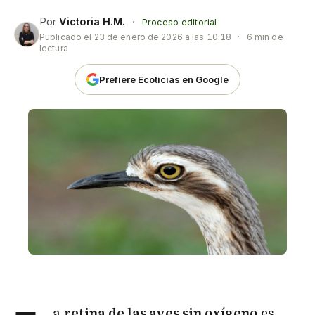
Por
Victoria H.M.
·
Proceso editorial
Publicado el
23 de enero de 2026 a las 10:18
·
6 min de
lectura
Prefiere Ecoticias en Google
a
retina de las
aves
sin oxígeno
es