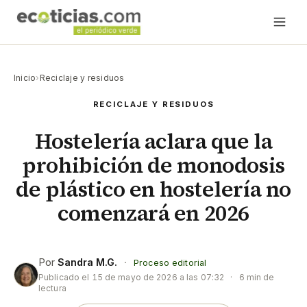
Inicio
›
Reciclaje y residuos
RECICLAJE Y RESIDUOS
Hostelería aclara que la
prohibición de monodosis
de plástico en hostelería no
comenzará en 2026
Por
Sandra M.G.
·
Proceso editorial
Publicado el
15 de mayo de 2026 a las 07:32
·
6 min de
lectura