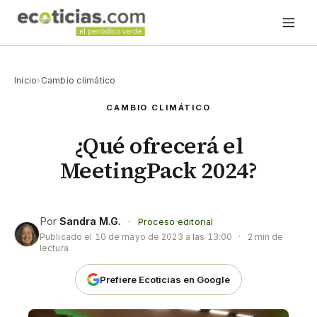
Inicio
›
Cambio climático
CAMBIO CLIMÁTICO
¿Qué ofrecerá el
MeetingPack 2024?
Por
Sandra M.G.
·
Proceso editorial
Publicado el
10 de mayo de 2023 a las 13:00
·
2 min de
lectura
Prefiere Ecoticias en Google