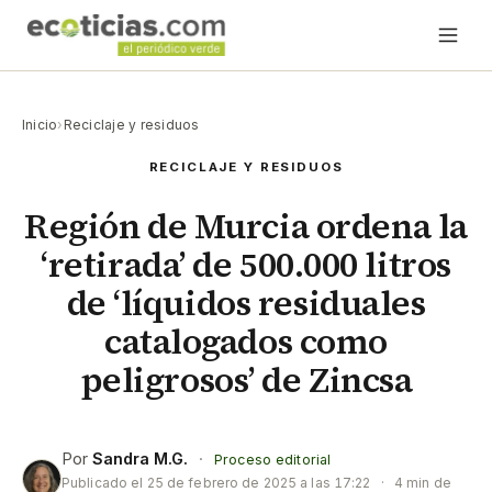
Inicio
›
Reciclaje y residuos
RECICLAJE Y RESIDUOS
Región de Murcia ordena la
‘retirada’ de 500.000 litros
de ‘líquidos residuales
catalogados como
peligrosos’ de Zincsa
Por
Sandra M.G.
·
Proceso editorial
Publicado el
25 de febrero de 2025 a las 17:22
·
4 min de