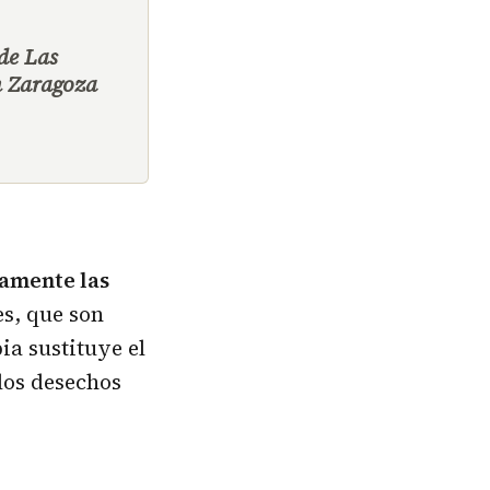
 de Las
en Zaragoza
camente las
es, que son
pia sustituye el
 los desechos