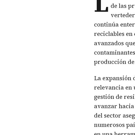
L
de las p
verteder
continúa enter
reciclables en
avanzados que
contaminantes
producción de
La expansión 
relevancia en
gestión de res
avanzar hacia
del sector ase
numerosos país
en una herram