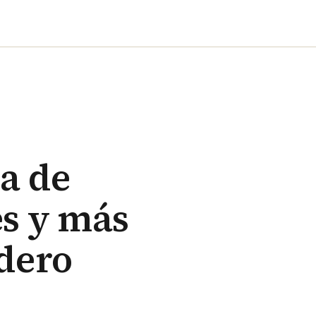
a de
s y más
edero