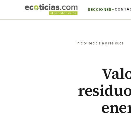
CONTA
SECCIONES
Inicio
›
Reciclaje y residuos
Val
residu
ener