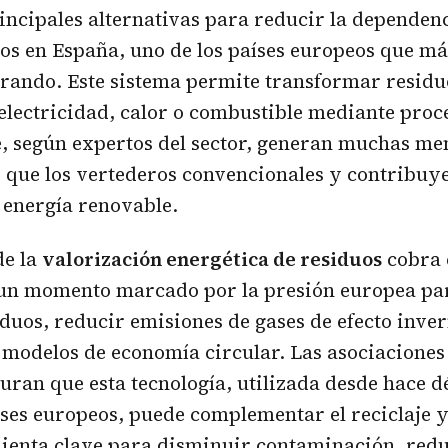
rincipales alternativas para reducir la dependenc
os en España, uno de los países europeos que m
rando. Este sistema permite transformar residu
 electricidad, calor o combustible mediante proc
, según expertos del sector, generan muchas me
 que los vertederos convencionales y contribuy
 energía renovable.
de la
valorización energética de residuos
cobra 
 un momento marcado por la presión europea pa
iduos, reducir emisiones de gases de efecto inve
 modelos de economía circular. Las asociaciones
guran que esta tecnología, utilizada desde hace 
es europeos, puede complementar el reciclaje y
ienta clave para disminuir contaminación, redu