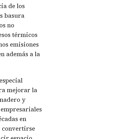
ia de los
ás basura
os no
esos térmicos
nos emisiones
en además a la
especial
ra mejorar la
rnadero y
 empresariales
décadas en
 convertirse
cir espacio