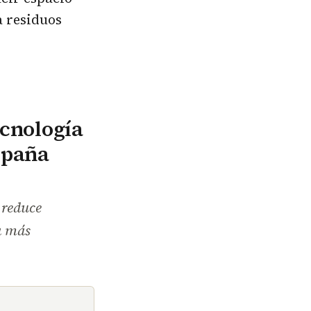
a residuos
ecnología
spaña
reduce
a más