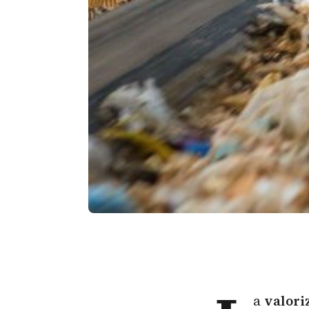
a
valori