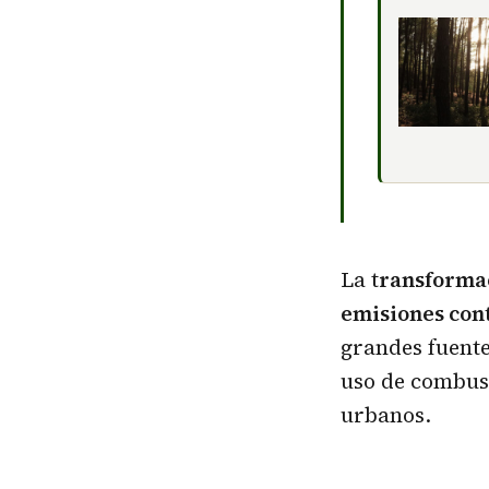
La t
ransformac
emisiones con
grandes fuent
uso de combust
urbanos.