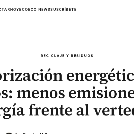
CTAR
HOYECO
ECO NEWS
SUSCRÍBETE
RECICLAJE Y RESIDUOS
orización energétic
os: menos emisione
gía frente al vert