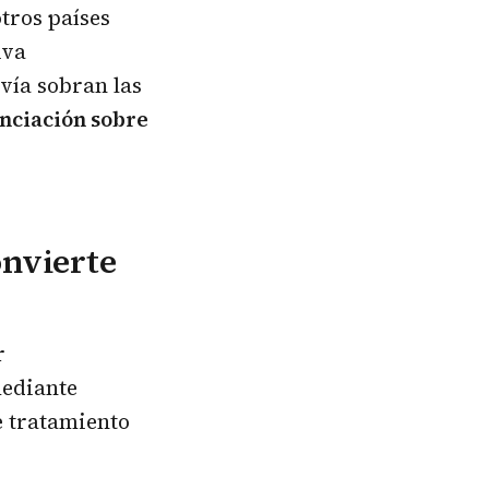
tros países
iva
vía sobran las
nciación sobre
onvierte
r
mediante
e tratamiento