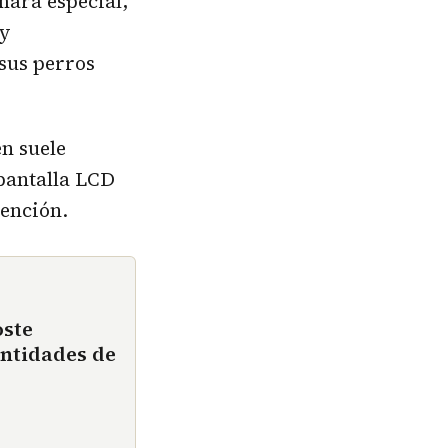
mara especial,
 y
sus perros
en suele
 pantalla LCD
tención.
oste
ntidades de