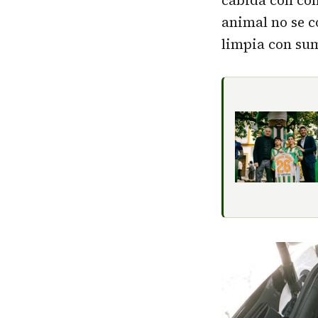
cabida con com
animal no se c
limpia con sum