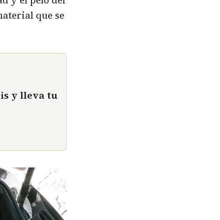
d y el pelo del
aterial que se
is y lleva tu