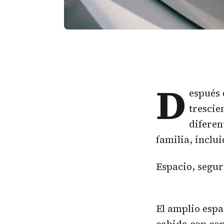
D
espués 
trescie
diferen
familia, inclu
Espacio, segur
El amplio esp