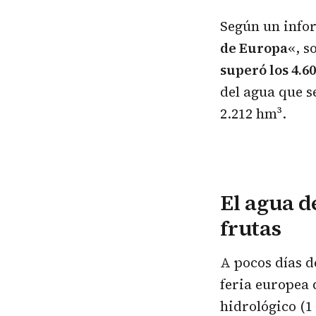
Según un infor
de Europa
«, s
superó los 4.6
del agua que s
2.212 hm³.
El agua d
frutas
A pocos días d
feria europea 
hidrológico (1