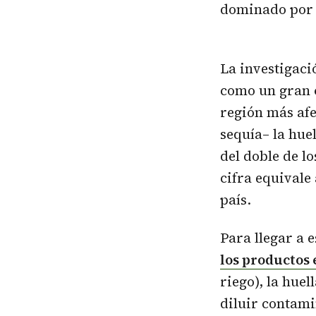
dominado por 
La investigac
como un gran
región más afe
sequía– la hue
del doble de l
cifra equivale
país.
Para llegar a 
los productos 
riego), la huel
diluir contamin