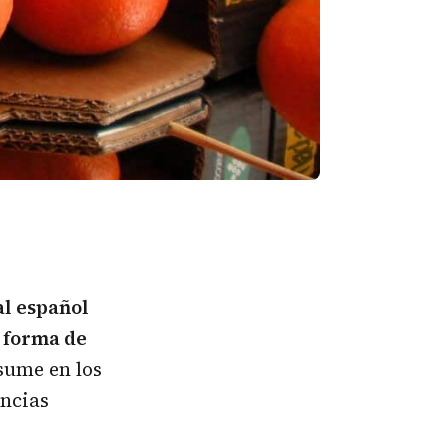
l español
n forma de
nsume en los
incias