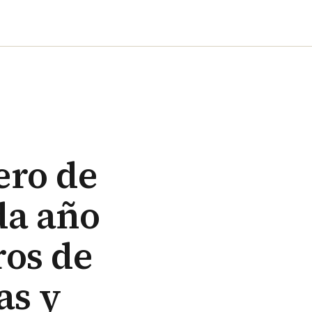
ero de
da año
ros de
as y