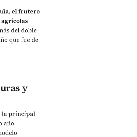
ña, el frutero
 agrícolas
 más del doble
año que fue de
duras y
 la principal
o año
modelo