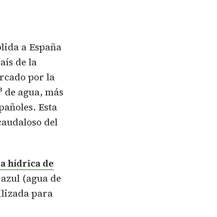
lida a España
país de la
rcado por la
³
de agua, más
pañoles. Esta
 caudaloso del
a hídrica de
a azul (agua de
tilizada para