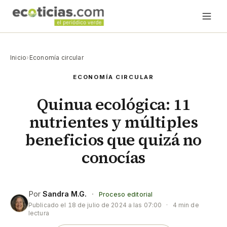
Inicio
›
Economía circular
ECONOMÍA CIRCULAR
Quinua ecológica: 11
nutrientes y múltiples
beneficios que quizá no
conocías
Por
Sandra M.G.
·
Proceso editorial
Publicado el
18 de julio de 2024 a las 07:00
·
4 min de
lectura