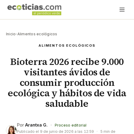
Inicio
›
Alimentos ecológicos
ALIMENTOS ECOLÓGICOS
Bioterra 2026 recibe 9.000
visitantes ávidos de
consumir producción
ecológica y hábitos de vida
saludable
Por
Arantxa G.
·
Proceso editorial
Publicado el
9 de junio de 2026 a las 12:59
·
5 min de