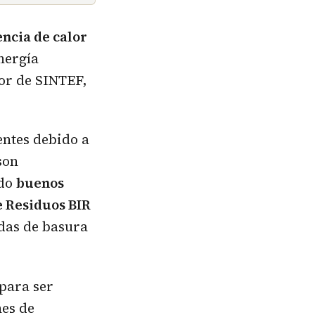
encia de calor
nergía
dor de SINTEF,
entes debido a
son
ado
buenos
e Residuos BIR
adas de basura
para ser
nes de