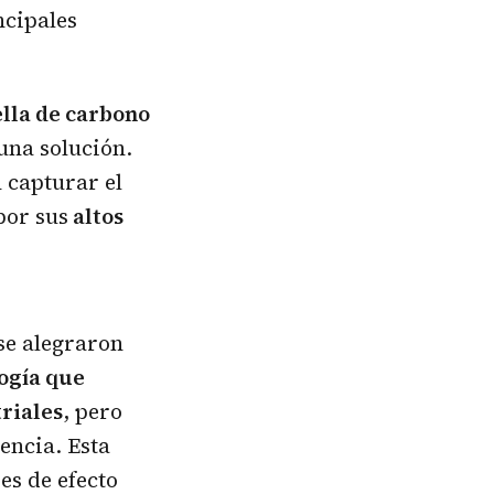
ncipales
.
lla de carbono
una solución.
 capturar el
por sus
altos
se alegraron
ogía que
triales
, pero
encia. Esta
es de efecto