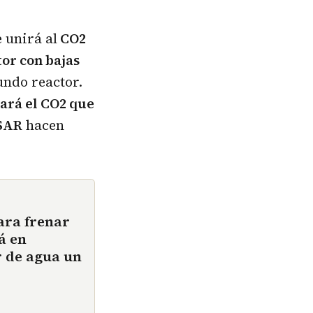
 unirá al
CO2
or con bajas
undo reactor.
ará el CO2 que
CSAR
hacen
para frenar
á en
r de agua un