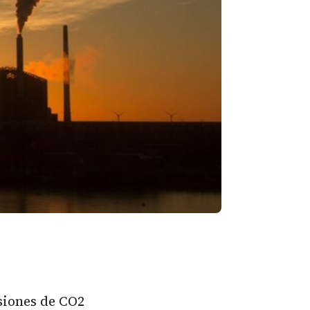
sion
es
de
CO2