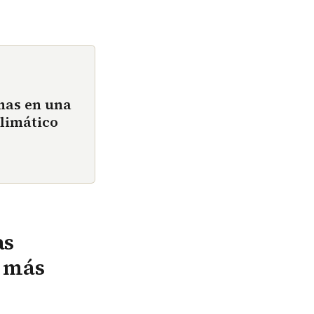
emas en una
climático
as
y más