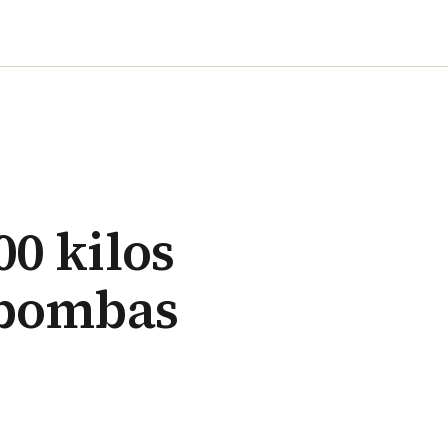
00 kilos
 bombas