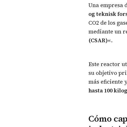
Una empresa d
og teknisk fo
CO2 de los gas
mediante un r
(CSAR)
«.
Este reactor u
su objetivo pr
más eficiente 
hasta 100 kilo
Cómo capt