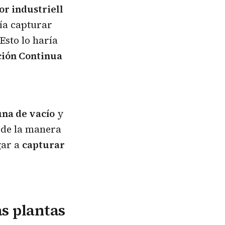
for industriell
ría capturar
Esto lo haría
ción Continua
una de vacío
y
, de la manera
gar a
capturar
s plantas