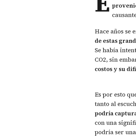
E
provenie
causante
Hace años se e
de estas grand
Se había inten
CO2, sin embar
costos y su dif
Es por esto qu
tanto al escuc
podría captura
con una signif
podría ser una