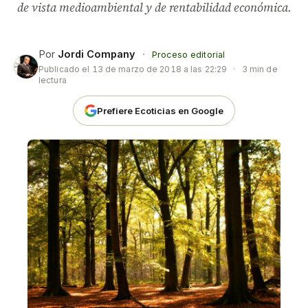
de vista medioambiental y de rentabilidad económica.
Por
Jordi Company
·
Proceso editorial
Publicado el
13 de marzo de 2018 a las 22:29
·
3 min de
lectura
Prefiere Ecoticias en Google