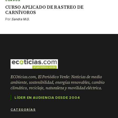
CURSOS
CURSO APLICADO DE RASTREO DE
CARNÍVOROS
Por
Sandra M.G.
ECOticias.com, El Periódico Verde: Noticias de medio
ambiente, sostenibilidad, energías renovables, cambio
climático, reciclaje, naturaleza y movilidad eléctrica.
LÍDER EN AUDIENCIA DESDE 2004
CATEGORÍAS