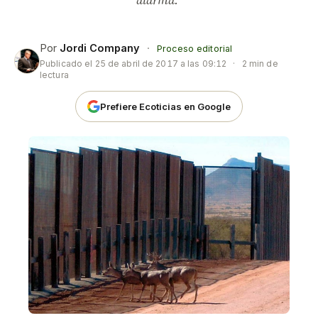
alarma.”
Por
Jordi Company
·
Proceso editorial
Publicado el
25 de abril de 2017 a las 09:12
·
2 min de
lectura
Prefiere Ecoticias en Google