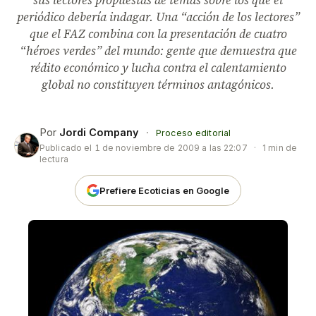
sus lectores propuestas de temas sobre los que el
periódico debería indagar. Una “acción de los lectores”
que el FAZ combina con la presentación de cuatro
“héroes verdes” del mundo: gente que demuestra que
rédito económico y lucha contra el calentamiento
global no constituyen términos antagónicos.
Por
Jordi Company
·
Proceso editorial
Publicado el
1 de noviembre de 2009 a las 22:07
·
1 min de
lectura
Prefiere Ecoticias en Google