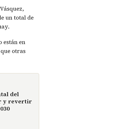
 Vásquez,
e un total de
uay.
o están en
 que otras
tal del
r y revertir
2030