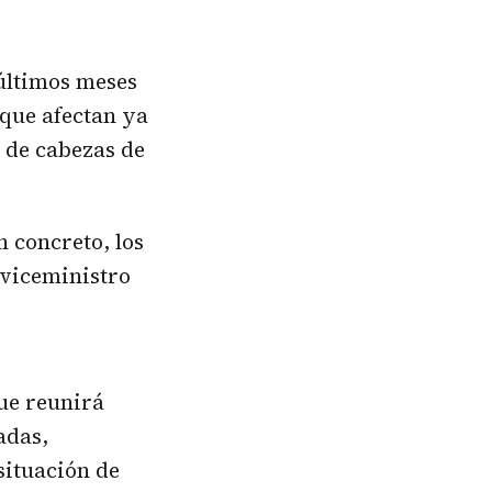
 últimos meses
 que afectan ya
s de cabezas de
n concreto, los
l viceministro
ue reunirá
adas,
situación de