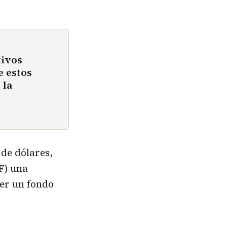
tivos
e estos
 la
 de dólares,
F) una
ner un fondo