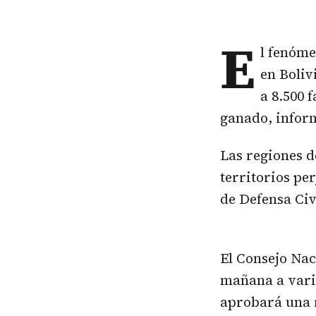
E
l fenóme
en Boliv
a 8.500 
ganado, inform
Las regiones d
territorios pe
de Defensa Civ
El Consejo Nac
mañana a vario
aprobará una r