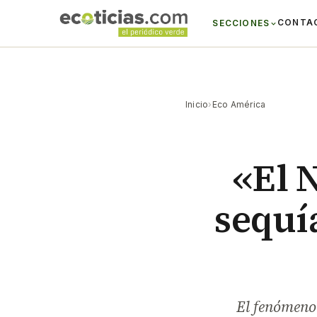
CONTA
SECCIONES
Inicio
›
Eco América
«El N
sequía
El fenómeno 