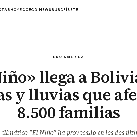
CTAR
HOYECO
ECO NEWS
SUSCRÍBETE
ECO AMÉRICA
iño» llega a Boliv
s y lluvias que af
8.500 familias
climático "El Niño" ha provocado en los dos últ