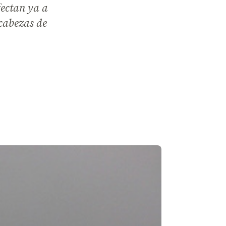
fectan ya a
 cabezas de
a