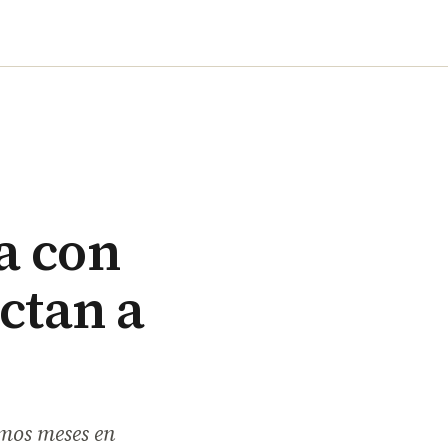
ia con
ectan a
imos meses en