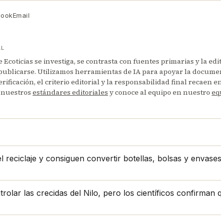
book
Email
AL
Ecoticias se investiga, se contrasta con fuentes primarias y la edi
publicarse. Utilizamos herramientas de IA para apoyar la documen
erificación, el criterio editorial y la responsabilidad final recaen 
 nuestros
estándares editoriales
y conoce al equipo en nuestro
eq
 reciclaje y consiguen convertir botellas, bolsas y envase
lar las crecidas del Nilo, pero los científicos confirman qu