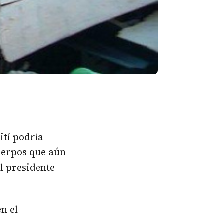
ití podría
uerpos que aún
l presidente
n el