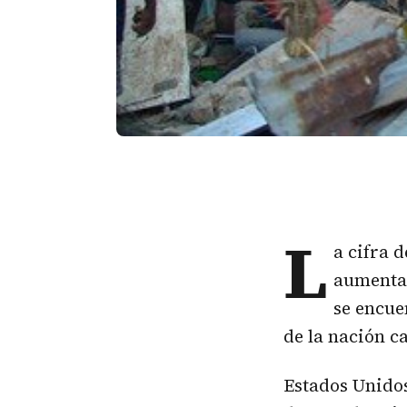
L
a cifra 
aumentar
se encue
de la nación c
Estados Unidos