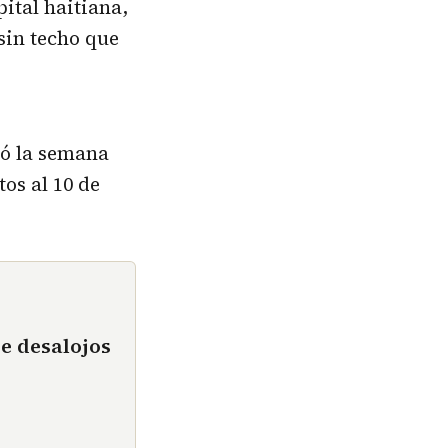
ital haitiana,
sin techo que
ló la semana
os al 10 de
e desalojos