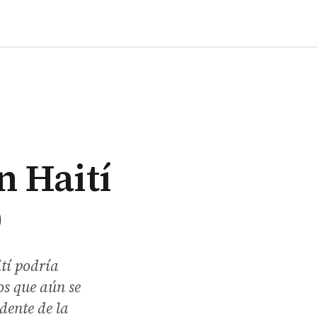
n Haití
0
ití podría
os que aún se
dente de la