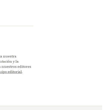
ta nuestra
tación y la
en nuestros editores
uipo editorial
.