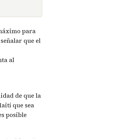
s máximo para
 señalar que el
ta al
lidad de que la
aití que sea
es posible