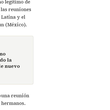
o legítimo de
 las reuniones
Latina y el
ún (México).
eno
do la
 de nuevo
 «una reunión
e hermanos.