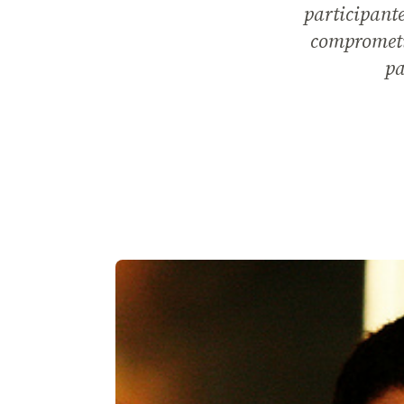
participant
comprometi
pa