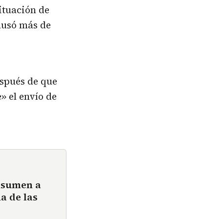
situación de
ausó más de
espués de que
» el envío de
nsumen a
a de las