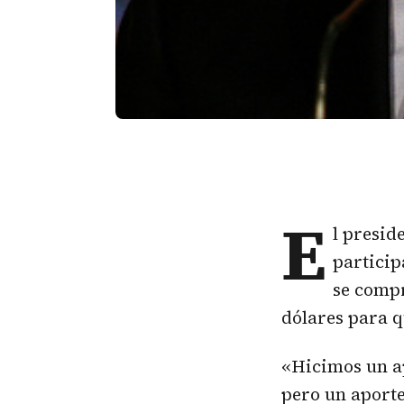
E
l presid
particip
se compr
dólares para q
«Hicimos un ap
pero un aporte