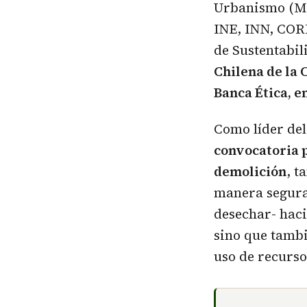
Urbanismo (Min
INE, INN, COR
de Sustentabi
Chilena de la 
Banca Ética, e
Como líder de
convocatoria p
demolición
, t
manera segura 
desechar- haci
sino que tambi
uso de recurso