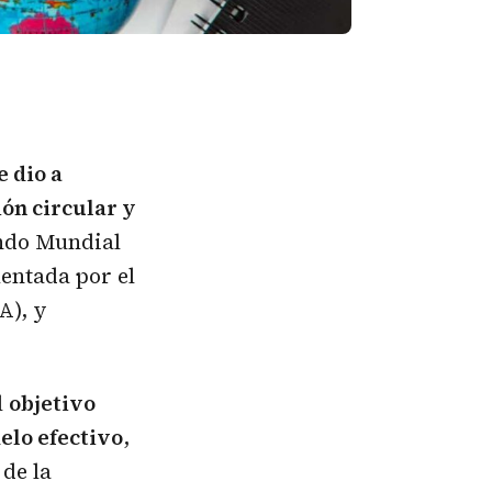
 dio a
ión circular y
ondo Mundial
mentada por el
A), y
l
objetivo
elo efectivo
,
 de la