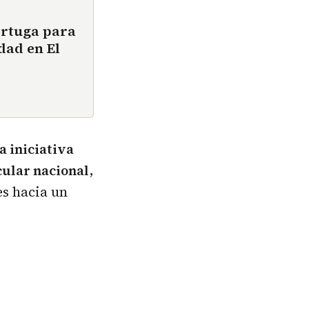
ortuga para
dad en El
a iniciativa
cular nacional
,
es hacia un