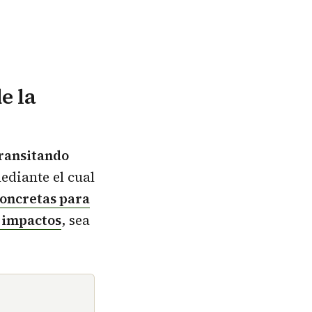
e la
ransitando
diante el cual
oncretas para
s impactos
, sea