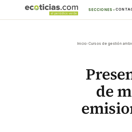
CONTA
SECCIONES
Inicio
›
Cursos de gestión ambi
Presen
de m
emision