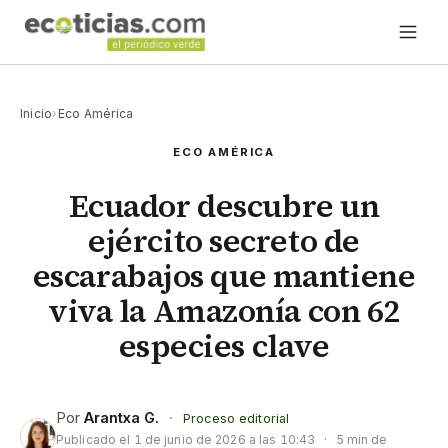
Inicio
›
Eco América
ECO AMÉRICA
Ecuador descubre un
ejército secreto de
escarabajos que mantiene
viva la Amazonía con 62
especies clave
Por
Arantxa G.
·
Proceso editorial
Publicado el
1 de junio de 2026 a las 10:43
·
5 min de