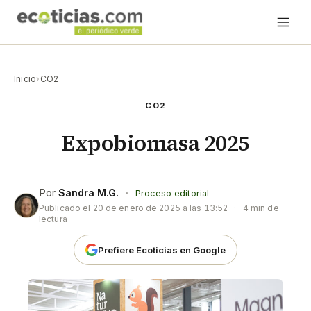
Inicio
›
CO2
CO2
Expobiomasa 2025
Por
Sandra M.G.
·
Proceso editorial
Publicado el
20 de enero de 2025 a las 13:52
·
4 min de
lectura
Prefiere Ecoticias en Google