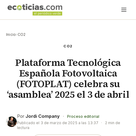
Inicio
›
CO2
CO2
Plataforma Tecnológica
Española Fotovoltaica
(FOTOPLAT) celebra su
‘asamblea’ 2025 el 3 de abril
Por
Jordi Company
·
Proceso editorial
Publicado el
3 de marzo de 2025 a las 13:37
·
2 min de
lectura