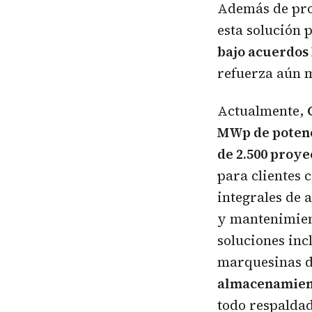
Además de pro
esta solución 
bajo acuerdos
refuerza aún m
Actualmente,
MWp de potenc
de 2.500 proye
para clientes 
integrales de 
y mantenimie
soluciones in
marquesinas d
almacenamient
todo respalda