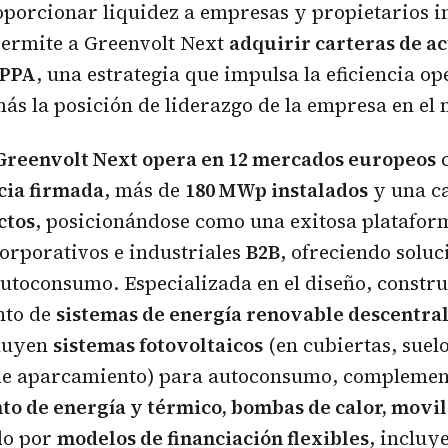
porcionar liquidez a empresas y propietarios i
permite a Greenvolt Next
adquirir carteras de ac
 PPA
, una estrategia que impulsa la eficiencia op
ás la posición de liderazgo de la empresa en el
Greenvolt Next opera en 12 mercados europeos
c
ia firmada
, más de
180 MWp instalados
y una c
ctos
, posicionándose como una exitosa platafo
corporativos e industriales
B2B
, ofreciendo soluc
autoconsumo. Especializada en el diseño, constru
nto de
sistemas de energía renovable descentra
cluyen
sistemas fotovoltaicos
(en cubiertas, suel
e aparcamiento) para autoconsumo, complemen
o de energía y térmico, bombas de calor, movil
do por
modelos de financiación flexibles
, inclu