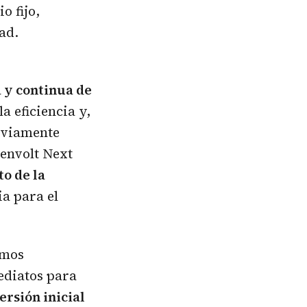
o fijo,
ad.
 y continua de
a eficiencia y,
reviamente
eenvolt Next
o de la
ia para el
amos
ediatos para
ersión inicial