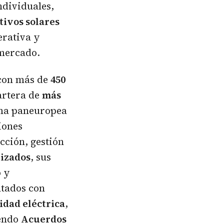
ndividuales,
tivos solares
erativa y
 mercado.
on más de
450
artera de
más
rma paneuropea
iones
cción, gestión
lizados
, sus
o y
tados con
idad eléctrica
,
yendo
Acuerdos