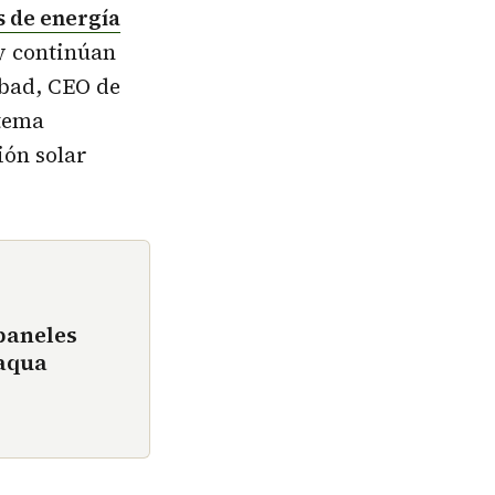
s de energía
y continúan
bad, CEO de
stema
ión solar
paneles
baqua