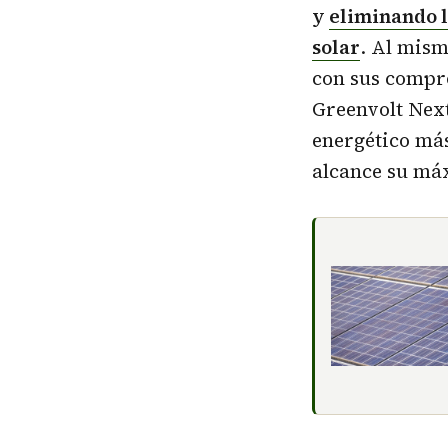
y
eliminando l
solar
. Al mism
con sus compr
Greenvolt Next
energético más
alcance su má