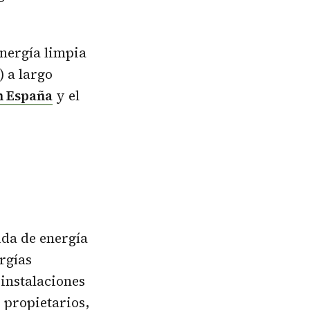
energía limpia
 a largo
n España
y el
ida de energía
ergías
 instalaciones
 propietarios,