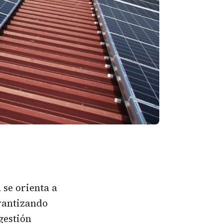
a
se orienta a
arantizando
gestión