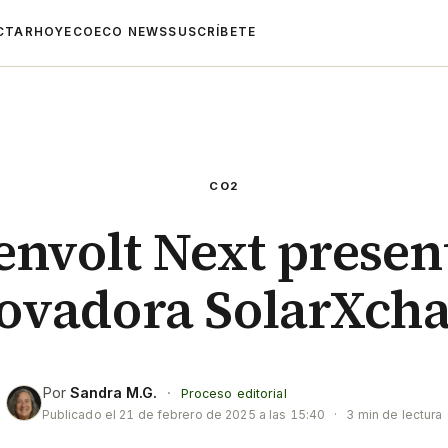
CTAR
HOYECO
ECO NEWS
SUSCRÍBETE
CO2
envolt Next present
ovadora SolarXch
Por
Sandra M.G.
·
Proceso editorial
Publicado el
21 de febrero de 2025 a las 15:40
·
3 min de lectura