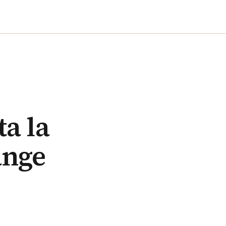
a la
ange