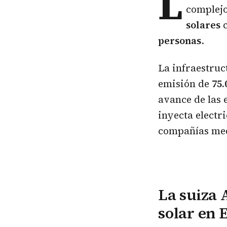
L
complejo
solares
c
personas
.
La infraestruc
emisión de
75.
avance de las 
inyecta electr
compañías medi
La suiza 
solar en 