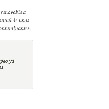
 renovable a
 anual de unas
contaminantes.
opeo ya
os