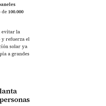
paneles
o de
100.000
 evitar la
o
y refuerza el
ción solar ya
mpia a grandes
lanta
 personas