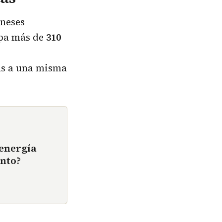
oneses
upa más de
310
as a una misma
 energía
ento?