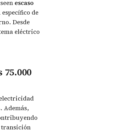
oseen
escaso
específico de
rno. Desde
tema eléctrico
s 75.000
electricidad
s
. Además,
contribuyendo
 transición