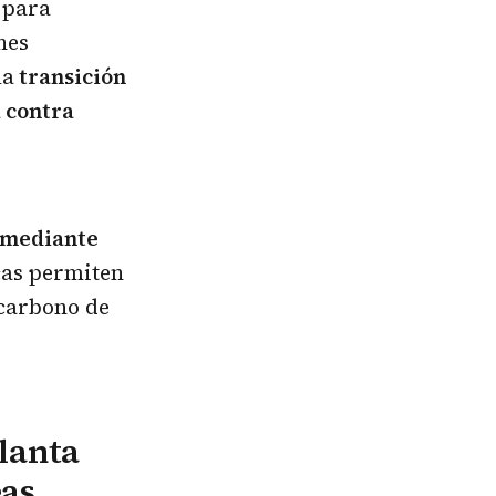
 para
nes
la
transición
 contra
d mediante
icas permiten
 carbono de
lanta
eas