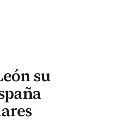
León su
España
lares