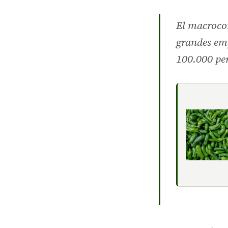
El macrocom
grandes emp
100.000 per