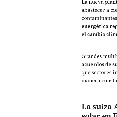
La nueva plant
abastecer a ci
contaminantes 
energética
reg
el cambio clim
Grandes multi
acuerdos de s
que sectores i
manera consta
La suiza 
solar en 