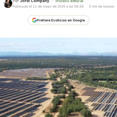
Por
Jordi Company
·
Proceso editorial
Publicado el
11 de mayo de 2026 a las 09:59
·
5 min de lectura
Prefiere Ecoticias en Google