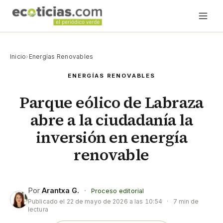
Inicio
›
Energías Renovables
ENERGÍAS RENOVABLES
Parque eólico de Labraza
abre a la ciudadanía la
inversión en energía
renovable
Por
Arantxa G.
·
Proceso editorial
Publicado el
22 de mayo de 2026 a las 10:54
·
7 min de
lectura