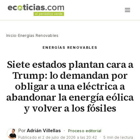
Inicio
›
Energías Renovables
ENERGÍAS RENOVABLES
Siete estados plantan cara a
Trump: lo demandan por
obligar a una eléctrica a
abandonar la energía eólica
y volver a los fósiles
Por
Adrián Villellas
·
Proceso editorial
Publicado el
2 de julio de 2026 a las 20:42
·
5 min de lectura