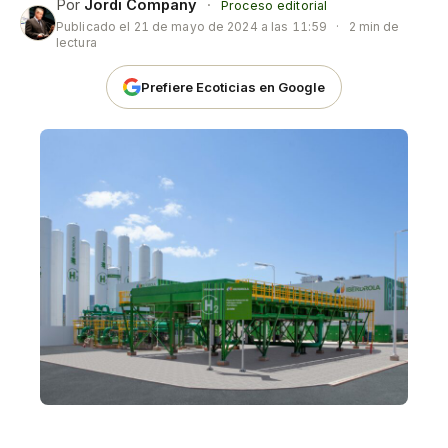
Por
Jordi Company
·
Proceso editorial
Publicado el
21 de mayo de 2024 a las 11:59
·
2 min de
lectura
Prefiere Ecoticias en Google