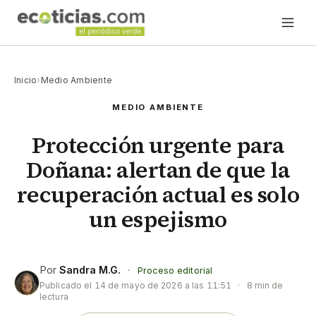
Inicio
›
Medio Ambiente
MEDIO AMBIENTE
Protección urgente para
Doñana: alertan de que la
recuperación actual es solo
un espejismo
Por
Sandra M.G.
·
Proceso editorial
Publicado el
14 de mayo de 2026 a las 11:51
·
8 min de
lectura