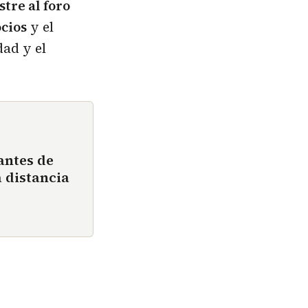
tre al foro
ocios
y el
ad y el
antes de
 distancia