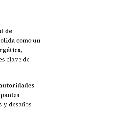
al de
solida como un
ergética
,
s clave de
 autoridades
ipantes
 y desafios