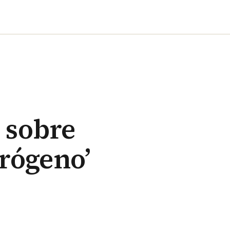
o sobre
drógeno’