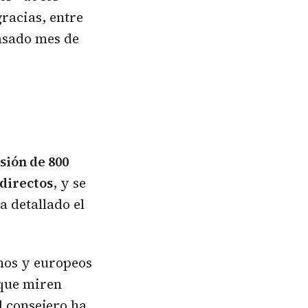
racias, entre
pasado mes de
sión de 800
 directos
, y se
a detallado el
nos y europeos
 que miren
l consejero ha