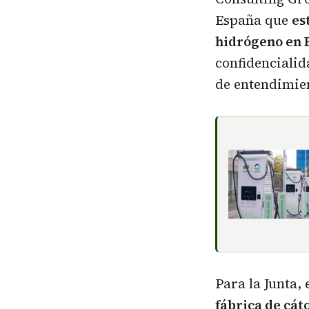
España que
es
hidrógeno en
confidenciali
de entendimie
Para la Junta,
fábrica de cát