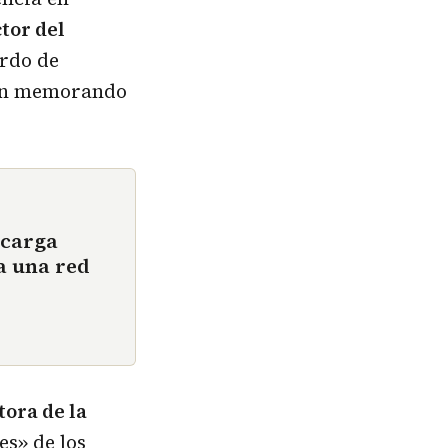
tor del
erdo de
 un memorando
ecarga
a una red
ora de la
es» de los