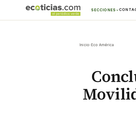
CONTA
SECCIONES
Inicio
›
Eco América
Conclu
Movilid