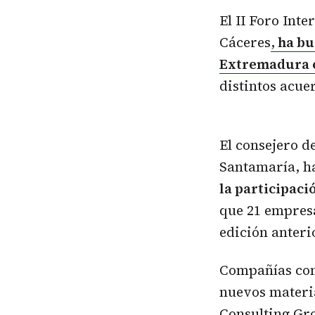
El II Foro Int
Cáceres
,
ha bus
Extremadura en
distintos acue
El consejero 
Santamaría, ha
la participaci
que 21 empresa
edición anteri
Compañías com
nuevos materi
Consulting Gr