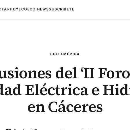
CTAR
HOYECO
ECO NEWS
SUSCRÍBETE
ECO AMÉRICA
siones del ‘II For
ad Eléctrica e Hi
en Cáceres