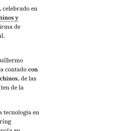
,
celebrado en
hinos y
firma de
l.
Guillermo
 ha contado
con
 chinos
, de las
ten de la
 tecnología en
ring
ncia en