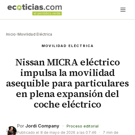
Inicio
›
Movilidad Eléctrica
MOVILIDAD ELÉCTRICA
Nissan MICRA eléctrico
impulsa la movilidad
asequible para particulares
en plena expansión del
coche eléctrico
Por
Jordi Company
·
Proceso editorial
Publicado el
8 de mayo de 2026 a las 07:46
·
7 min de