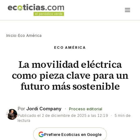
Inicio
›
Eco América
ECO AMÉRICA
La movilidad eléctrica
como pieza clave para un
futuro más sostenible
Por
Jordi Company
·
Proceso editorial
Publicado el
2 de diciembre de 2025 a las 12:19
·
5 min de
lectura
Prefiere Ecoticias en Google