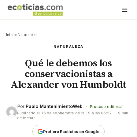
Inicio
›
Naturaleza
NATURALEZA
Qué le debemos los
conservacionistas a
Alexander von Humboldt
Por
Pablo MantenimientoWeb
·
Proceso editorial
Publicado el
16 de septiembre de 2019 a las 06:52
·
9 min
de lectura
Prefiere Ecoticias en Google