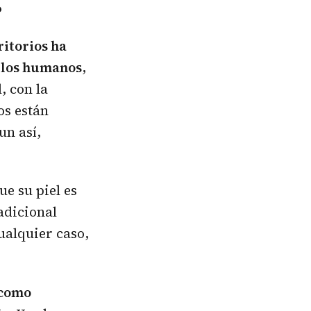
?
ritorios ha
y los humanos
,
, con la
os están
un así,
ue su piel es
adicional
ualquier caso,
(como