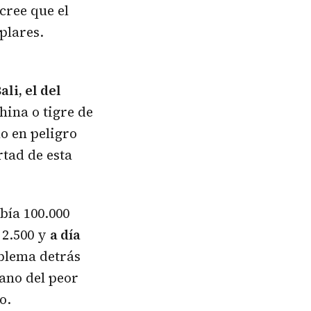
cree que el
plares.
li, el del
hina o tigre de
mo en peligro
rtad de esta
bía 100.000
 2.500 y
a día
oblema detrás
ano del peor
o.