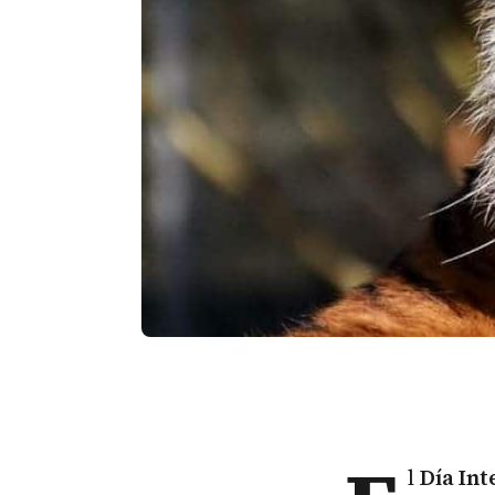
l
Día Int