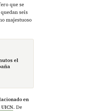
ero que se
 quedan seis
lino majestuoso
nutos el
paña
elacionado en
a UICN
. De