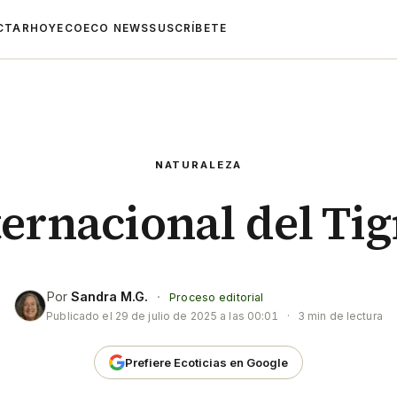
CTAR
HOYECO
ECO NEWS
SUSCRÍBETE
NATURALEZA
ternacional del Tig
Por
Sandra M.G.
·
Proceso editorial
Publicado el
29 de julio de 2025 a las 00:01
·
3 min de lectura
Prefiere Ecoticias en Google