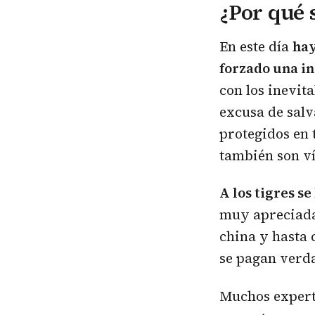
¿Por qué 
En este día
hay
forzado una in
con los inevit
excusa de salv
protegidos en 
también son v
A los tigres s
muy apreciada,
china y hasta 
se pagan verda
Muchos expert