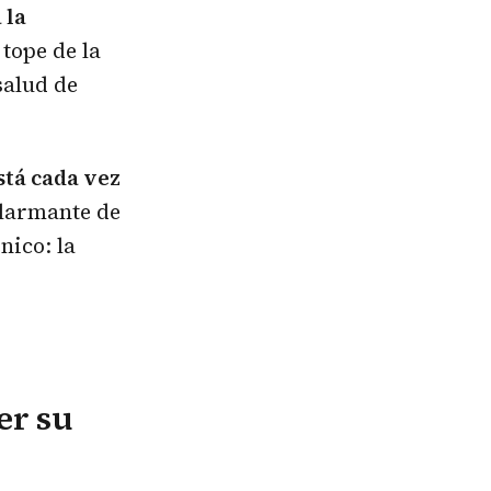
 la
 tope de la
salud de
stá cada vez
alarmante de
nico: la
er su