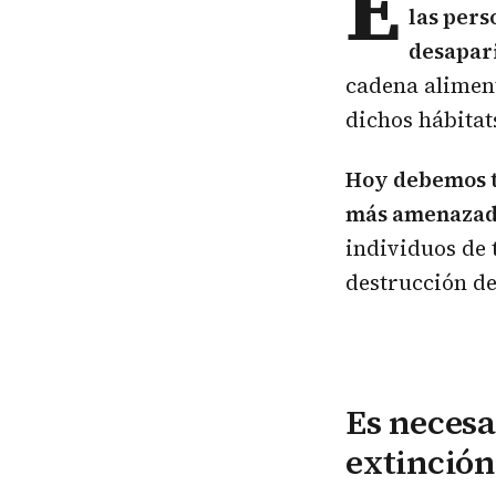
E
las pers
desapari
cadena aliment
dichos hábitats
Hoy debemos t
más amenaza
individuos de 
destrucción de 
Es necesa
extinción