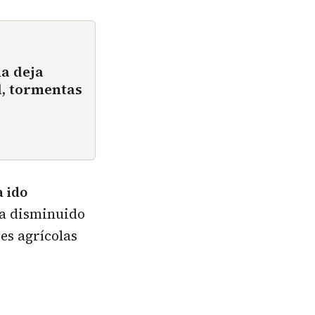
ña deja
d, tormentas
a ido
ha disminuido
es agrícolas