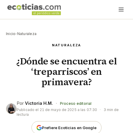
Inicio
›
Naturaleza
NATURALEZA
¿Dónde se encuentra el
‘treparriscos’ en
primavera?
Por
Victoria H.M.
·
Proceso editorial
Publicado el
21 de mayo de 2025 a las 07:30
·
3 min de
lectura
Prefiere Ecoticias en Google