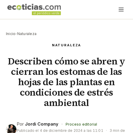
Inicio
›
Naturaleza
NATURALEZA
Describen cómo se abren y
cierran los estomas de las
hojas de las plantas en
condiciones de estrés
ambiental
Por
Jordi Company
·
Proceso editorial
Publicado el
4 de diciembre de 2024 a las 11:01
·
3 min de