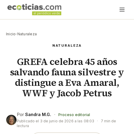
Inicio
›
Naturaleza
NATURALEZA
GREFA celebra 45 años
salvando fauna silvestre y
distingue a Eva Amaral,
WWF y Jacob Petrus
Por
Sandra M.G.
·
Proceso editorial
Publicado el
3 de junio de 2026 a las 08:03
·
7 min de
lectura