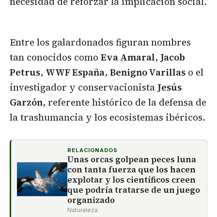
necesidad de reforzar la implicación social.
Entre los galardonados figuran nombres
tan conocidos como
Eva Amaral
,
Jacob
Petrus
,
WWF España
,
Benigno Varillas
o el
investigador y conservacionista
Jesús
Garzón
, referente histórico de la defensa de
la trashumancia y los ecosistemas ibéricos.
RELACIONADOS
Unas orcas golpean peces luna
con tanta fuerza que los hacen
explotar y los científicos creen
que podría tratarse de un juego
organizado
Naturaleza