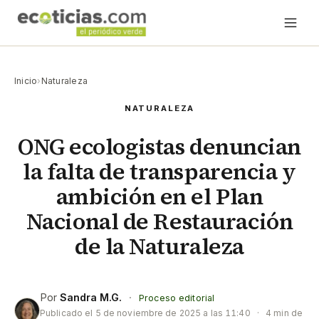
Inicio
›
Naturaleza
NATURALEZA
ONG ecologistas denuncian
la falta de transparencia y
ambición en el Plan
Nacional de Restauración
de la Naturaleza
Por
Sandra M.G.
·
Proceso editorial
Publicado el
5 de noviembre de 2025 a las 11:40
·
4 min de