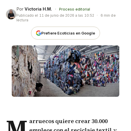
Por
Victoria H.M.
·
Proceso editorial
Publicado el
11 de junio de 2026 a las 10:52
·
6 min de
lectura
Prefiere Ecoticias en Google
M
arruecos quiere crear 30.000
empleos con el
reciclaje textil
y