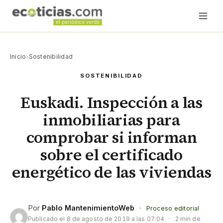
Inicio
›
Sostenibilidad
SOSTENIBILIDAD
Euskadi. Inspección a las
inmobiliarias para
comprobar si informan
sobre el certificado
energético de las viviendas
Por
Pablo MantenimientoWeb
·
Proceso editorial
Publicado el
8 de agosto de 2019 a las 07:04
·
2 min de