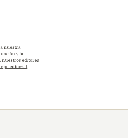
ta nuestra
tación y la
en nuestros editores
uipo editorial
.