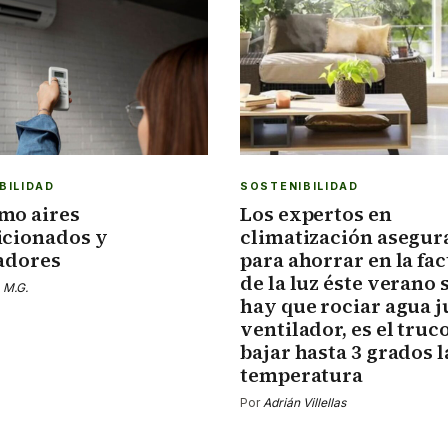
BILIDAD
SOSTENIBILIDAD
mo aires
Los expertos en
icionados y
climatización asegur
adores
para ahorrar en la fa
de la luz éste verano 
 M.G.
hay que rociar agua j
ventilador, es el truc
bajar hasta 3 grados l
temperatura
Por
Adrián Villellas