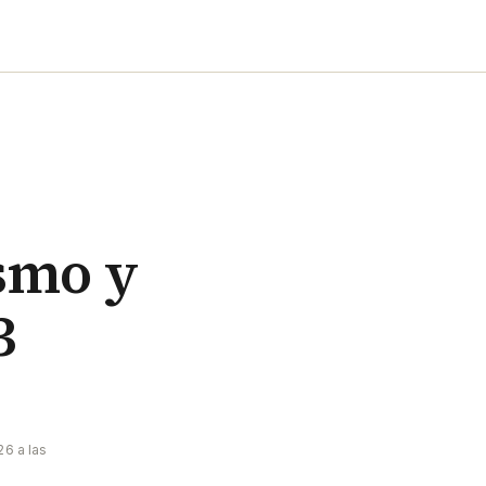
smo y
3
26 a las